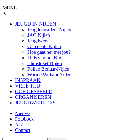
Jump to navigation
MENU
X
JEUGD IN NIJLEN
Jeugdconsulent Nijlen
JAC Nijlen
Jeugdwerk
Gemeente Nijlen
Hoe gaat het met jou?
Huis van het Kind
Thuisloket Nijlen
Politie Berlaar-Nijlen
Warme William Nijlen
INSPRAAK
VRIJE TIJD
GOE GESPEELD
ORGANISEREN
JEUGDWERKERS
Nieuws
Fotoboek
A-Z
Contact