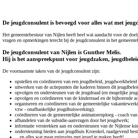
De jeugdconsulent is bevoegd voor alles wat met jeug
Het gemeentebestuur van Nijlen heeft heel wat aandacht voor de doel
vragen en opmerkingen terecht bij de jeugdconsulent in het gemeentehu
De jeugdconsulent van Nijlen is Gunther Melis.
Hij is het aanspreekpunt voor jeugdzaken, jeugdbelei
De voornaamste taken van de jeugdconsulent zijn:
opstellen en coördineren van een jeugdbeleid, jeugdwerkbeleid
uitwerken van de actiepunten die kaderen binnen dit jeugdbelei
opvolgen en ondersteunen van de jeugdraad (en mogelijke jeugdwe
opvolgen en coördineren van de kinderraad en de bijhorende ac
organiseren en coördineren van de gemeentelijke vakantiewerki
vzw - onafhankelijke jeugdhuiswerking);
coördineren van de gemeentelijke animatorenploeg - coach van 
afhandelen van de subsidie-aanvragen door het jeugdwerk;
informatie verstrekken aan en ondersteunen van de Nijlense kin
ondersteuning bieden aan jeugdhuis Kroenkel, raadgevend bes
... en alles wat maar enigszins met jeugd te maken heeft!